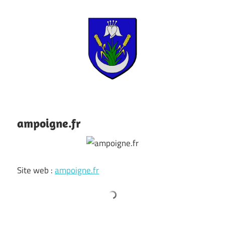
Skip
to
content
L'auberge
Colligny
du
57
ampoigne.fr
Site web :
ampoigne.fr