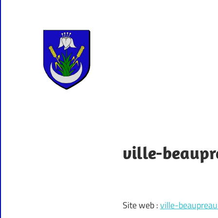
Skip
to
content
Colligny
L'auberge
du
57
ville-beaupr
Site web :
ville-beaupreau